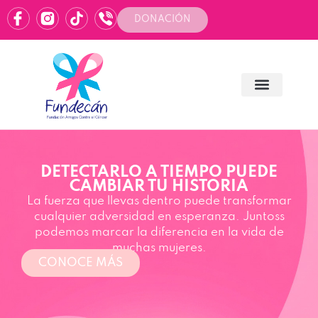
DONACIÓN
MÁS QUE UNA LUCHA, ES UN
CAMINO QUE RECORREMOS
JUNTOS
Cada gesto de valentía deja huella y abre
camino para otras personas. Con tu apoyo,
podemos seguir brindando ayuda y esperanza.
DONA AQUÍ